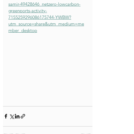
samir-49428646_netzero-lowcarbon-
greenports-activity-
7155259296086175744-YWBW?
utm_source=share&utm_medium=me
mber_desktop