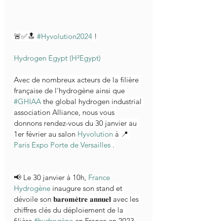
🚨✅🔝 
#Hyvolution2024
 !
Hydrogen Egypt (H²Egypt)
Avec de nombreux acteurs de la filière 
française de l'hydrogène ainsi que 
#GHIAA
 the global hydrogen industrial 
association Alliance, nous vous 
donnons rendez-vous du 30 janvier au 
1er février au salon 
Hyvolution
 à 📍 
Paris Expo Porte de Versailles
 .
📢 Le 30 janvier à 10h, 
France 
Hydrogène
 inaugure son stand et 
dévoile son 𝐛𝐚𝐫𝐨𝐦𝐞̀𝐭𝐫𝐞 𝐚𝐧𝐧𝐮𝐞𝐥 avec les 
chiffres clés du déploiement de la 
filière 
#hydrogène
 en France en 2023.