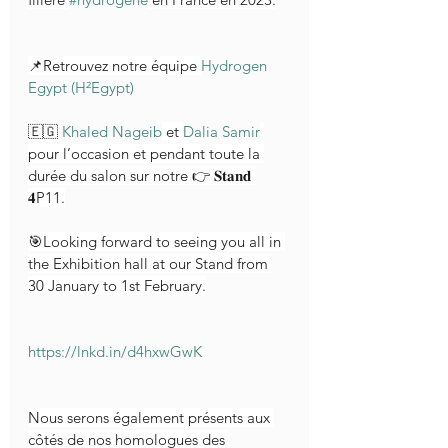
📌Retrouvez notre équipe 
Hydrogen 
Egypt (H²Egypt)
🇪🇬 
Khaled Nageib
 et 
Dalia Samir
pour l’occasion et pendant toute la 
durée du salon sur notre 👉 𝐒𝐭𝐚𝐧𝐝 
𝟒P11.
🎯Looking forward to seeing you all in 
the Exhibition hall at our Stand from 
30 January to 1st February.
https://lnkd.in/d4hxwGwK
Nous serons également présents aux 
côtés de nos homologues des 