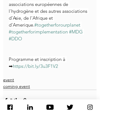
associations européennes de 
l'hydrogène et des autres associations 
d’Asie, de l’Afrique et 
d’Amerique.
#togetherforourplanet
#togetherforimplementation
#MDG
#DDO
Programme et inscription à 
➡
https://
bit.ly/3u3F1V2
event
coming event
See All
Recent Posts